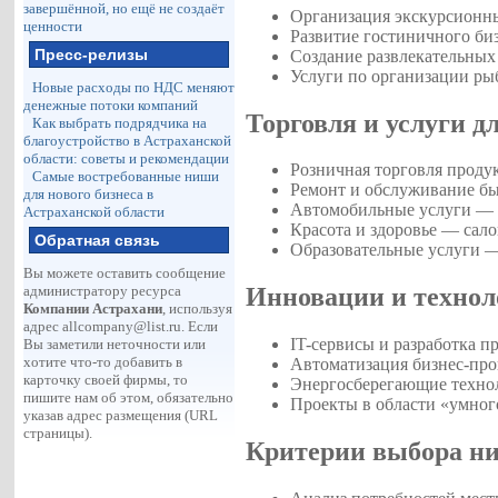
завершённой, но ещё не создаёт
Организация экскурсионны
ценности
Развитие гостиничного биз
Пресс-релизы
Создание развлекательных
Услуги по организации ры
Новые расходы по НДС меняют
денежные потоки компаний
Торговля и услуги д
Как выбрать подрядчика на
благоустройство в Астраханской
области: советы и рекомендации
Розничная торговля проду
Самые востребованные ниши
Ремонт и обслуживание бы
для нового бизнеса в
Автомобильные услуги — р
Астраханской области
Красота и здоровье — сал
Обратная связь
Образовательные услуги —
Вы можете оставить сообщение
администратору ресурса
Инновации и технол
Компании Астрахани
, используя
адрес
allcompany@list.ru
. Если
IT-сервисы и разработка п
Вы заметили неточности или
хотите что-то добавить в
Автоматизация бизнес-про
карточку своей фирмы, то
Энергосберегающие технол
пишите нам об этом, обязательно
Проекты в области «умного
указав адрес размещения (URL
страницы).
Критерии выбора ни