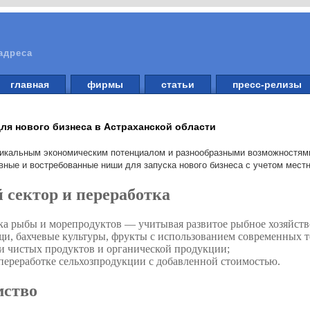
адреса
главная
фирмы
статьи
пресс-релизы
я нового бизнеса в Астраханской области
никальным экономическим потенциалом и разнообразными возможностям
вные и востребованные ниши для запуска нового бизнеса с учетом мест
сектор и переработка
а рыбы и морепродуктов — учитывая развитое рыбное хозяйств
щи, бахчевые культуры, фрукты с использованием современных 
и чистых продуктов и органической продукции;
переработке сельхозпродукции с добавленной стоимостью.
мство