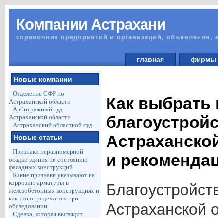
Компании Астрахани
справочник предприятий и организаций, объявления, 
главная
фирм
Новые компании
Отделение СФР по
Как выбрать 
Астраханской области
Арбитражный суд
благоустройс
Астраханской области
Астраханский областной суд
Астраханской
Новые статьи
Признаки неравномерной
и рекоменда
осадки здания по состоянию
фасадных конструкций
Какие признаки указывают на
коррозию арматуры в
Благоустройст
железобетонных конструкциях и
как это определяется при
Астраханской 
обследовании
Сделка, которая выглядит