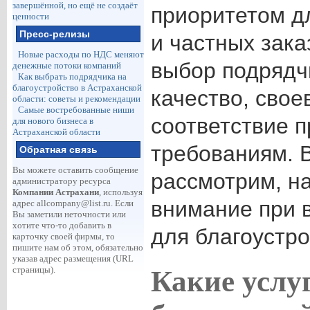
завершённой, но ещё не создаёт
приоритетом д
ценности
Пресс-релизы
и частных зак
Новые расходы по НДС меняют
выбор подрядч
денежные потоки компаний
Как выбрать подрядчика на
благоустройство в Астраханской
качество, свое
области: советы и рекомендации
Самые востребованные ниши
соответствие 
для нового бизнеса в
Астраханской области
требованиям. В
Обратная связь
Вы можете оставить сообщение
рассмотрим, на
администратору ресурса
Компании Астрахани
, используя
внимание при 
адрес
allcompany@list.ru
. Если
Вы заметили неточности или
хотите что-то добавить в
для благоустро
карточку своей фирмы, то
пишите нам об этом, обязательно
указав адрес размещения (URL
страницы).
Какие услуг