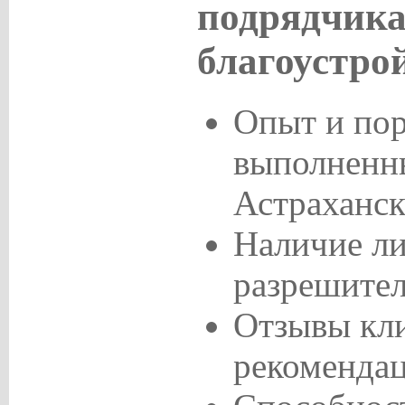
подрядчика
благоустро
Опыт и по
выполненны
Астраханск
Наличие ли
разрешител
Отзывы кли
рекомендац