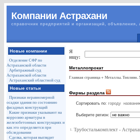
Компании Астрахани
справочник предприятий и организаций, объявления, 
Новые компании
Я
ищу:
Отделение СФР по
Астраханской области
Металлопрокат
Арбитражный суд
Астраханской области
Главная страница
Металлы. Топливо.
Астраханский областной суд
Новые статьи
Фирмы раздела
Признаки неравномерной
осадки здания по состоянию
Сортировать по:
городу
названи
фасадных конструкций
Какие признаки указывают на
Выберите регион:
коррозию арматуры в
железобетонных конструкциях и
как это определяется при
Трубосталькомплект - Астраха
1.
обследовании
Сделка, которая выглядит