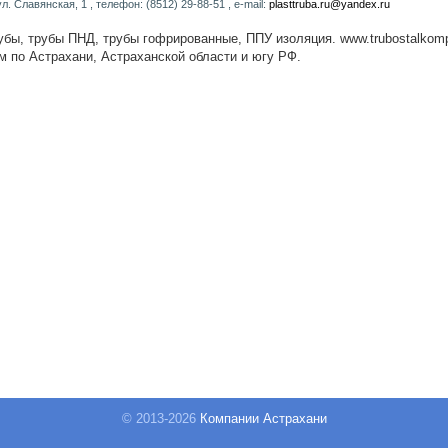
ул. Славянская, 1 , телефон: (8512) 29-88-51 , e-mail:
plasttruba.ru@yandex.ru
рубы, трубы ПНД, трубы гофрированные, ППУ изоляция. www.trubostalkompl
м по Астрахани, Астраханской области и югу РФ.
© 2013-
2026
Компании Астрахани