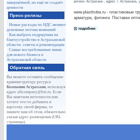
регион: Астрахань , адрес: г. Астрахань, 
завершённой, но ещё не создаёт
ценности
www.plasttruba.ru - пластиковые т
Пресс-релизы
арматура, фитинги. Поставки опто
Новые расходы по НДС меняют
денежные потоки компаний
Как выбрать подрядчика на
благоустройство в Астраханской
области: советы и рекомендации
Самые востребованные ниши
для нового бизнеса в
Астраханской области
Обратная связь
Вы можете оставить сообщение
администратору ресурса
Компании Астрахани
, используя
адрес
allcompany@list.ru
. Если
Вы заметили неточности или
хотите что-то добавить в
карточку своей фирмы, то
пишите нам об этом, обязательно
указав адрес размещения (URL
страницы).