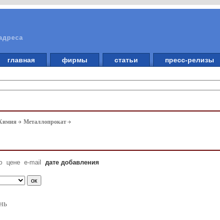
адреса
главная
фирмы
статьи
пресс-релизы
 Химия
Металлопрокат
ю
цене
e-mail
дате добавления
нь