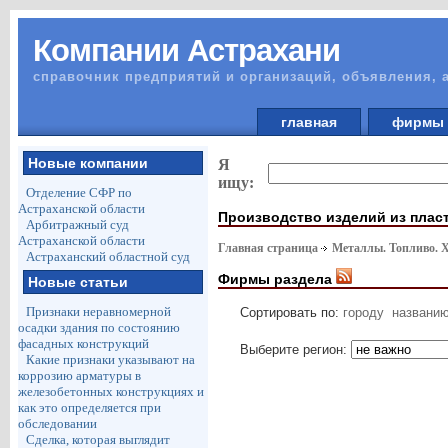
Компании Астрахани
справочник предприятий и организаций, объявления, 
главная
фирм
Новые компании
Я
ищу:
Отделение СФР по
Астраханской области
Производство изделий из плас
Арбитражный суд
Астраханской области
Главная страница
Металлы. Топливо. 
Астраханский областной суд
Фирмы раздела
Новые статьи
Признаки неравномерной
Сортировать по:
городу
названи
осадки здания по состоянию
фасадных конструкций
Выберите регион:
Какие признаки указывают на
коррозию арматуры в
железобетонных конструкциях и
как это определяется при
обследовании
Сделка, которая выглядит